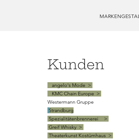
MARKENGESTA
Kunden
angelo's Mode >
KMC Chain Europe
>
Westermann Gruppe
Strandburg
Spezialitätenbrennerei >
Greif Whisky >
Theaterkunst Kostümhaus >